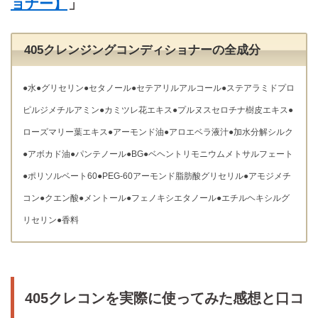
ョナー】
」
405クレンジングコンディショナーの全成分
●水●グリセリン●セタノール●セテアリルアルコール●ステアラミドプロ
ピルジメチルアミン●カミツレ花エキス●プルヌスセロチナ樹皮エキス●
ローズマリー葉エキス●アーモンド油●アロエベラ液汁●加水分解シルク
●アボカド油●パンテノール●BG●ベヘントリモニウムメトサルフェート
●ポリソルベート60●PEG-60アーモンド脂肪酸グリセリル●アモジメチ
コン●クエン酸●メントール●フェノキシエタノール●エチルヘキシルグ
リセリン●香料
405クレコンを実際に使ってみた感想と口コ