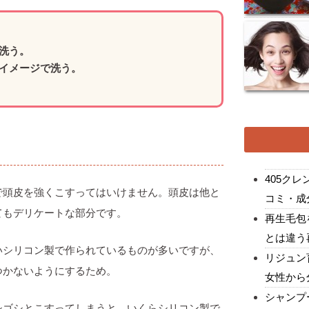
洗う。
イメージで洗う。
。
405ク
で頭皮を強くこすってはいけません。頭皮は他と
コミ・成
てもデリケートな部分です。
再生毛包
とは違う
いシリコン製で作られているものが多いですが、
リジュン
つかないようにするため。
女性から
シャンプ
シゴシとこすってしまうと、いくらシリコン製で