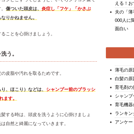
える！お
す。
傷ついた頭皮は、
炎症し「フケ」「かさぶ
夫の「薄
もなりかねません。
000人
面白い
することを心掛けましょう。
を洗う。
薄毛の原
皮の皮脂や汚れを取るためです。
白髪の原
育毛剤の
ちり、ほこり）などは、
シャンプー前のブラッシ
シャンプ
れます。
育毛機器
ランキン
洗髪する時は、頭皮を洗うように心掛けましょ
アンケー
毛は自然と綺麗になっていきます。