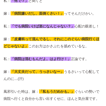
私：
「何で？」
と聞くと
嫁：
「病院嫌いだし、面倒くさい！」
ってそんだけかい。
私：
「でも病院いけば楽になんじゃない？」
心配の眼差し！
嫁：
「皮膚科って混んでるし、それにこのぐらい病院行くほ
どじゃないよ」
このお方はかさぶたを舐めているな。
私：
「病院は混むもんだよ。はよ行け！」
正論です。
嫁：
「大丈夫だって、うっさいなー」
うるさいって心配して
んのに…(汗)
風邪引いた時は、嫁：
「私もうだめかも。」
ぐらいの勢いで
病院へ行くと自分から言い出すくせに、ほんと気分屋です。