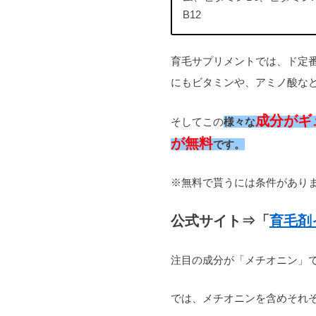
B12
育毛サプリメントでは、ド定
にもビタミンや、アミノ酸など
成分がギ
そしてこの
様々な
が無料
です。
※無料で貰うには条件があり
公式サイト⇒「
育毛剤
注目の成分が「メチオニン」
では、メチオニンを含めそれ