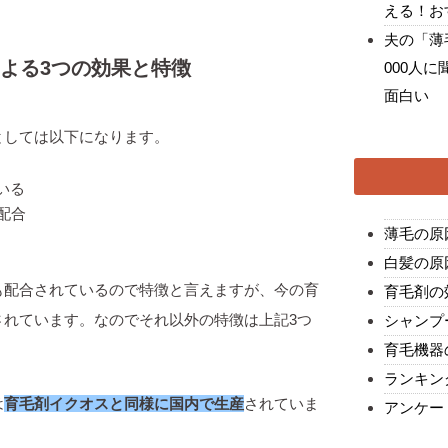
える！お
夫の「薄
による3つの効果と特徴
000人
面白い
としては以下になります。
いる
配合
薄毛の原
白髪の原
も配合されているので特徴と言えますが、今の育
育毛剤の
されています。なのでそれ以外の特徴は上記3つ
シャンプ
育毛機器
ランキン
は
育毛剤イクオスと同様に国内で生産
されていま
アンケー