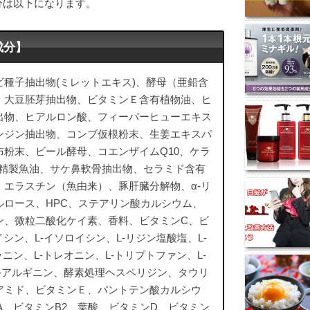
分は以下になります。
成分】
種子抽出物(ミレットエキス)、酵母（亜鉛含
、大豆胚芽抽出物、ビタミンＥ含有植物油、ヒ
出物、ヒアルロン酸、フィーバーヒューエキス
ンジン抽出物、コンブ仮根粉末、生姜エキスパ
粉末、ビール酵母、コエンザイムQ10、ケラ
有精製魚油、サケ鼻軟骨抽出物、セラミド含有
エラスチン（魚由来）、豚肝臓分解物、α-リ
ルロース、HPC、ステアリン酸カルシウム、
ン、微粒二酸化ケイ素、香料、ビタミンC、ビ
イシン、L-イソロイシン、L-リジン塩酸塩、L-
ニン、L-トレオニン、L-トリプトファン、L-
L-アルギニン、酵素処理ヘスペリジン、タウリ
アミド、ビタミンＥ、パントテン酸カルシウ
A、ビタミンB2、葉酸、ビタミンD、ビタミン