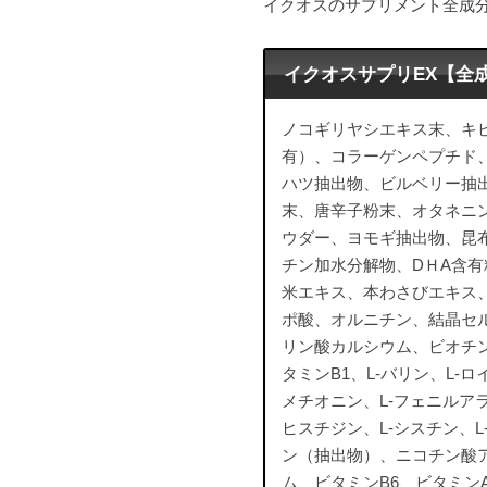
イクオスのサプリメント全成
イクオスサプリEX【全
ノコギリヤシエキス末、キビ
有）、コラーゲンペプチド
ハツ抽出物、ビルベリー抽
末、唐辛子粉末、オタネニ
ウダー、ヨモギ抽出物、昆布
チン加水分解物、DＨA含
米エキス、本わさびエキス、
ポ酸、オルニチン、結晶セ
リン酸カルシウム、ビオチ
タミンB1、L-バリン、L-ロ
メチオニン、L-フェニルアラ
ヒスチジン、L-シスチン、
ン（抽出物）、ニコチン酸
ム、ビタミンB6、ビタミン