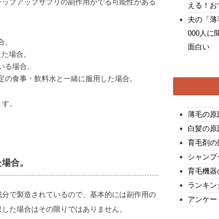
ャップアップサプリの副作用がでる可能性がある
える！お
夫の「薄
000人
合。
面白い
えた場合。
いる場合。
定の食事・飲料水と一緒に服用した場合。
ます。
薄毛の原
白髪の原
育毛剤の
シャンプ
た場合。
育毛機器
ランキン
成分で製造されているので、基本的には副作用の
アンケー
取した場合はその限りではありません。