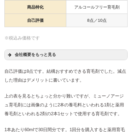
商品特化
アルコールフリー育毛剤
自己評価
8点／10点
※税込み価格です
会社概要をもっと見る
社名
株式会社 アドバンスト･メディカル･ケア
自己評価は8点です。結構おすすめできる育毛剤でした。減点
した理由はデメリットに書いています。
代表取締役社
古川哲也
長
上の表を見るとちょっと分かり難いですが、ミューノアージ
〒107-6206
ュ育毛剤には画像のように2本の養毛料といわれる1剤と薬用
所在地
東京都港区赤坂9-7-1 ミッドタウンタワー6
養毛剤といわれる2剤の2本1セットで使用する育毛剤です。
F
1本あたり60mlで30日間分です。1回分を購入すると薬用育毛