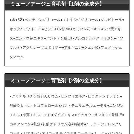
ミューノアージュ育毛剤【1剤の全成分】
●水●BG●ペンチレングリコール●エトキシジグリコール●ソルビトール●
オクタペプチド－２●ヒアルロン酸Na●カミツレ花エキス●シソ葉エキ
ス●エンドウ芽エキス●パントテン酸Ca●グルコシルヘスペリジン●イソ
マルト●アクリレーツコポリマー●アルギニン●クエン酸●フェノキシエ
タノール
ミューノアージュ育毛剤【2剤の全成分】
●グリチルリチン酸ジカリウム●センブリエキス●ピロクトンオラミン●
酢酸ＤＬ－α－トコフェロール●パントテニルエチルエーテル●ニンジン
エキス●海藻エキス（１）●ダイズエキス●イチョウエキス●コメ発酵液●
カキタンニン●乳酸●乳酸ナトリウム液●精製水●１，３－ブチレングリ
コール● ジエチレングリコールモノエチルエーテル●１，２－ペンタン