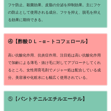
フケ防止、殺菌効果、皮脂の分泌を抑制効果。主にフケ
の防止として使用される成分。フケを抑え、脱毛を抑え
る効果に期待できる。
④【酢酸ＤＬ－α－トコフェロール】
高い抗酸化作用、抗炎症作用。注目処は高い抗酸化作用
で加齢による薄毛・抜け毛に対してアプローチしてくれ
るところ。女性用育毛剤でメジャー処は配合している成
分。美容液や化粧水にも幅広く使用されている。
⑤【
パントテニルエチルエーテル】