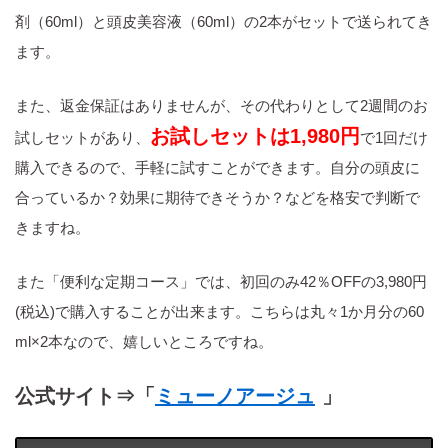
TEL
0120-260-386（平日 9:00～17:00）
剤（60ml）と頭皮美容液（60ml）の2本がセットで送られてき
ホームページ
https://www.munoage.com/company/
ます。
また、返金保証はありませんが、その代わりとして2週間のお
お試しセットは1,980円
試しセットがあり、
で1回だけ
購入できるので、手軽に試すことができます。自分の頭皮に
合っているか？効果に期待できそうか？などを格安で判断で
きますね。
また「便利な定期コース」では、初回のみ42％OFFの3,980円
(税込)で購入することが出来ます。こちらは丸々1か月分の60
ml×2本なので、嬉しいところですね。
公式サイト⇒「
ミューノアージュ
」