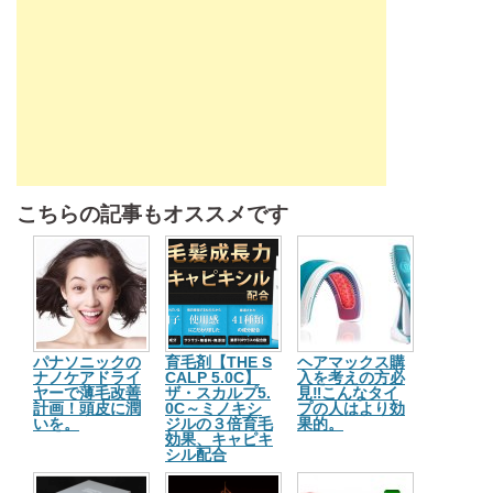
こちらの記事もオススメです
パナソニックの
育毛剤【THE S
ヘアマックス購
ナノケアドライ
CALP 5.0C】
入を考えの方必
ヤーで薄毛改善
ザ・スカルプ5.
見‼こんなタイ
計画！頭皮に潤
0C～ミノキシ
プの人はより効
いを。
ジルの３倍育毛
果的。
効果、キャピキ
シル配合