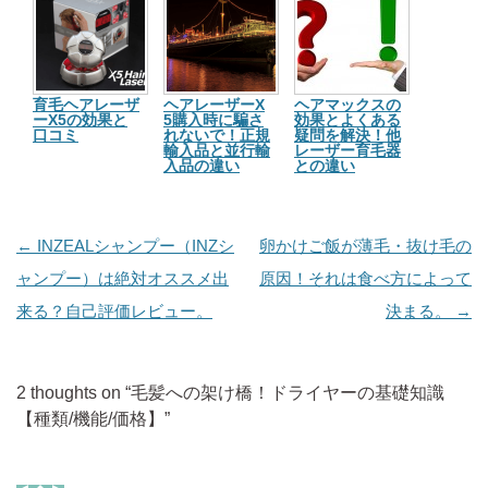
育毛ヘアレーザ
ヘアレーザーX
ヘアマックスの
ーX5の効果と
5購入時に騙さ
効果とよくある
口コミ
れないで！正規
疑問を解決！他
輸入品と並行輸
レーザー育毛器
入品の違い
との違い
投
←
INZEALシャンプー（INZシ
卵かけご飯が薄毛・抜け毛の
稿
ャンプー）は絶対オススメ出
原因！それは食べ方によって
ナ
来る？自己評価レビュー。
決まる。
→
ビ
ゲ
2 thoughts on “
毛髪への架け橋！ドライヤーの基礎知識
ー
【種類/機能/価格】
”
シ
ョ