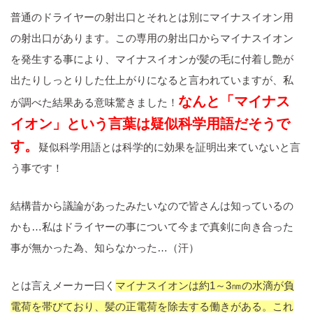
普通のドライヤーの射出口とそれとは別にマイナスイオン用
の射出口があります。この専用の射出口からマイナスイオン
を発生する事により、マイナスイオンが髪の毛に付着し艶が
出たりしっとりした仕上がりになると言われていますが、私
なんと
「マイナス
が調べた結果ある意味驚きました！
イオン」という言葉は疑似科学用語だそうで
す。
疑似科学用語とは科学的に効果を証明出来ていないと言
う事です！
結構昔から議論があったみたいなので皆さんは知っているの
かも…私はドライヤーの事について今まで真剣に向き合った
事が無かった為、知らなかった…（汗）
とは言えメーカー曰く
マイナスイオンは約1～3㎚の水滴が負
電荷を帯びており、髪の正電荷を除去する働きがある。これ