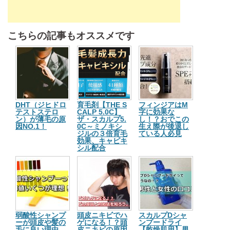
こちらの記事もオススメです
DHT（ジヒドロ
育毛剤【THE S
フィンジアはM
テストステロ
CALP 5.0C】
字に効果な
ン）が薄毛の原
ザ・スカルプ5.
し！？おでこの
因NO.1！
0C～ミノキシ
生え際が後退し
ジルの３倍育毛
ている人必見
効果、キャピキ
シル配合
弱酸性シャンプ
頭皮ニキビでハ
スカルプDシャ
ーが頭皮や髪の
ゲになる！？頭
ンプードライ
毛に良い理由。
皮ニキビの原因
【乾燥肌用】男