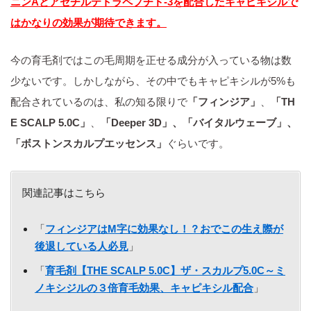
ニンAとアセチルテトラペプチド‐3を配合したキャピキシルで
はかなりの効果が期待できます。
今の育毛剤ではこの毛周期を正せる成分が入っている物は数
少ないです。しかしながら、その中でもキャピキシルが5%も
配合されているのは、私の知る限りで
「フィンジア」
、
「TH
E SCALP 5.0C」
、
「Deeper 3D」、「バイタルウェーブ」、
「ボストンスカルプエッセンス」
ぐらいです。
関連記事はこちら
「
フィンジアはM字に効果なし！？おでこの生え際が
後退している人必見
」
「
育毛剤【THE SCALP 5.0C】ザ・スカルプ5.0C～ミ
ノキシジルの３倍育毛効果、キャピキシル配合
」