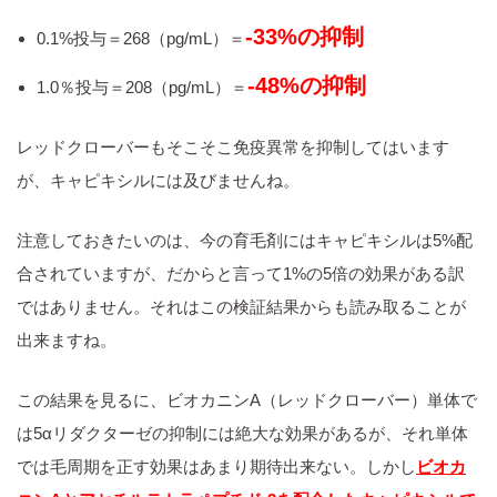
‐33%の抑制
0.1%投与＝268（pg/mL）＝
‐48%の抑制
1.0％投与＝208（pg/mL）＝
レッドクローバーもそこそこ免疫異常を抑制してはいます
が、キャピキシルには及びませんね。
注意しておきたいのは、今の育毛剤にはキャピキシルは5%配
合されていますが、だからと言って1%の5倍の効果がある訳
ではありません。それはこの検証結果からも読み取ることが
出来ますね。
この結果を見るに、ビオカニンA（レッドクローバー）単体で
は5αリダクターゼの抑制には絶大な効果があるが、それ単体
では毛周期を正す効果はあまり期待出来ない。しかし
ビオカ