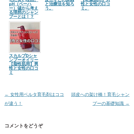
pH（ペーハ
と治療法を知ろ
性と女性の口コ
ー）値から考え
う。
ミ。
る理想のシャン
プーとは！？
スカルプDシャ
ンプーオイリー
【脂性肌用】男
性と女性の口コ
ミ
投
←
女性用ベルタ育毛剤はココ
頭皮への架け橋！育毛シャン
稿
が違う！
プーの基礎知識
→
ナ
ビ
コメントをどうぞ
ゲ